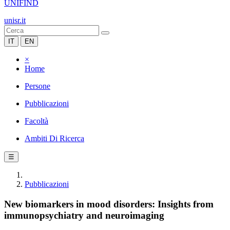
UNIFIND
unisr.it
IT
EN
×
Home
Persone
Pubblicazioni
Facoltà
Ambiti Di Ricerca
☰
Pubblicazioni
New biomarkers in mood disorders: Insights from
immunopsychiatry and neuroimaging