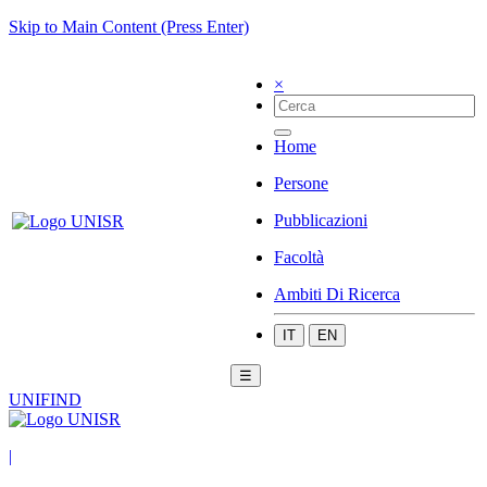
Skip to Main Content (Press Enter)
×
Home
Persone
Pubblicazioni
Facoltà
Ambiti Di Ricerca
IT
EN
☰
UNIFIND
|