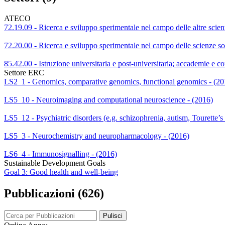
ATECO
72.19.09 - Ricerca e sviluppo sperimentale nel campo delle altre scienz
72.20.00 - Ricerca e sviluppo sperimentale nel campo delle scienze so
85.42.00 - Istruzione universitaria e post-universitaria; accademie e co
Settore ERC
LS2_1 - Genomics, comparative genomics, functional genomics - (20
LS5_10 - Neuroimaging and computational neuroscience - (2016)
LS5_12 - Psychiatric disorders (e.g. schizophrenia, autism, Tourette’s 
LS5_3 - Neurochemistry and neuropharmacology - (2016)
LS6_4 - Immunosignalling - (2016)
Sustainable Development Goals
Goal 3: Good health and well-being
Pubblicazioni (626)
Pulisci