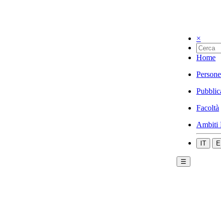
×
Home
Persone
Pubblic
Facoltà
Ambiti 
IT
E
☰