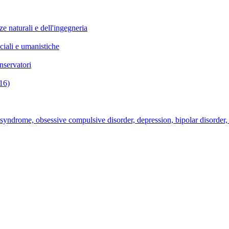
e naturali e dell'ingegneria
ciali e umanistiche
nservatori
16)
syndrome, obsessive compulsive disorder, depression, bipolar disorder, a