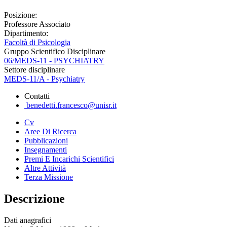
Posizione:
Professore Associato
Dipartimento:
Facoltà di Psicologia
Gruppo Scientifico Disciplinare
06/MEDS-11 - PSYCHIATRY
Settore disciplinare
MEDS-11/A - Psychiatry
Contatti
benedetti.francesco@unisr.it
Cv
Aree Di Ricerca
Pubblicazioni
Insegnamenti
Premi E Incarichi Scientifici
Altre Attività
Terza Missione
Descrizione
Dati anagrafici