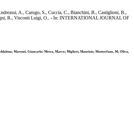
reassi, A., Carugo, S., Cuccia, C., Bianchini, B., Castiglioni, B.,
., Seregni, R., Visconti Luigi, O.. - In: INTERNATIONAL JOURNAL OF
, Maddalena; Marenzi, Giancarlo; Metra, Marco; Migliori, Maurizio; Montorfano, M; Oliva,