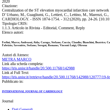
2020
Citazione:
Centralization of the ST elevation myocardial infarction care network
D' Urbano, M., Guagliumi, G., Lettieri, C., Lettino, M., Marenzi, 
CARDIOLOGY. - ISSN 1874-1754. - 312:(2020), pp. 24-26. [10.1016
Tipologia CRIS:
1.1.3. Articolo in Rivista - Editorial, Comment, Reply
Elenco autori:
Ferlini, Marco; Andreassi, Aida; Carugo, Stefano; Cuccia, Claudio; Bianchini, Beatrice; C
Fabrizio; Savonitto, Stefano; Seregni, Romano; Visconti Luigi, Oltrona
Autori di Ateneo:
METRA MARCO
Link alla scheda completa:
https://iris.unisr.it/handle/20.500.11768/142988
Link al Full Text:
https://iris.unisr.it//retrieve/handle/20.500.11768/142988/120777/19-fe
Pubblicato in:
INTERNATIONAL JOURNAL OF CARDIOLOGY
Journal
Dati Generali