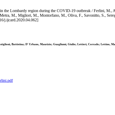
 in the Lombardy region during the COVID-19 outbreak / Ferlini, M., And
G., Metra, M., Migliori, M., Montorfano, M., Oliva, F., Savonitto, S
/j.ijcard.2020.04.062]
astiglioni, Battistina; D' Urbano, Maurizio; Guagliumi, Giulio; Lettieri, Corrado; Lettino
rlini.pdf