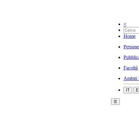
×
Home
Persone
Pubblic
Facoltà
Ambiti 
IT
E
☰