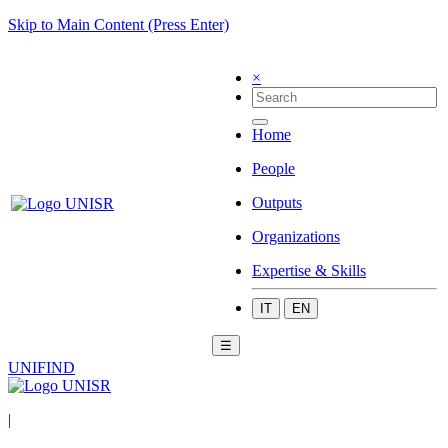
Skip to Main Content (Press Enter)
×
Home
People
Outputs
Organizations
Expertise & Skills
IT
EN
☰
UNIFIND
|