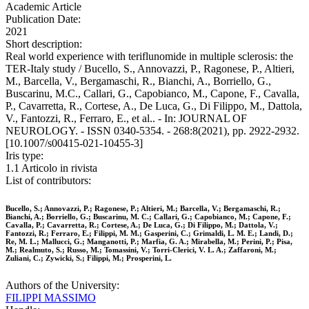
Academic Article
Publication Date:
2021
Short description:
Real world experience with teriflunomide in multiple sclerosis: the
TER-Italy study / Bucello, S., Annovazzi, P., Ragonese, P., Altieri,
M., Barcella, V., Bergamaschi, R., Bianchi, A., Borriello, G.,
Buscarinu, M.C., Callari, G., Capobianco, M., Capone, F., Cavalla,
P., Cavarretta, R., Cortese, A., De Luca, G., Di Filippo, M., Dattola,
V., Fantozzi, R., Ferraro, E., et al.. - In: JOURNAL OF
NEUROLOGY. - ISSN 0340-5354. - 268:8(2021), pp. 2922-2932.
[10.1007/s00415-021-10455-3]
Iris type:
1.1 Articolo in rivista
List of contributors:
Bucello, S.; Annovazzi, P.; Ragonese, P.; Altieri, M.; Barcella, V.; Bergamaschi, R.;
Bianchi, A.; Borriello, G.; Buscarinu, M. C.; Callari, G.; Capobianco, M.; Capone, F.;
Cavalla, P.; Cavarretta, R.; Cortese, A.; De Luca, G.; Di Filippo, M.; Dattola, V.;
Fantozzi, R.; Ferraro, E.; Filippi, M. M.; Gasperini, C.; Grimaldi, L. M. E.; Landi, D.;
Re, M. L.; Mallucci, G.; Manganotti, P.; Marfia, G. A.; Mirabella, M.; Perini, P.; Pisa,
M.; Realmuto, S.; Russo, M.; Tomassini, V.; Torri-Clerici, V. L. A.; Zaffaroni, M.;
Zuliani, C.; Zywicki, S.; Filippi, M.; Prosperini, L.
Authors of the University:
FILIPPI MASSIMO