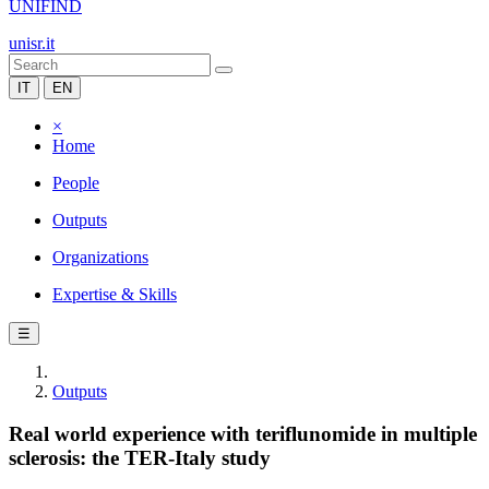
UNIFIND
unisr.it
IT
EN
×
Home
People
Outputs
Organizations
Expertise & Skills
☰
Outputs
Real world experience with teriflunomide in multiple
sclerosis: the TER-Italy study