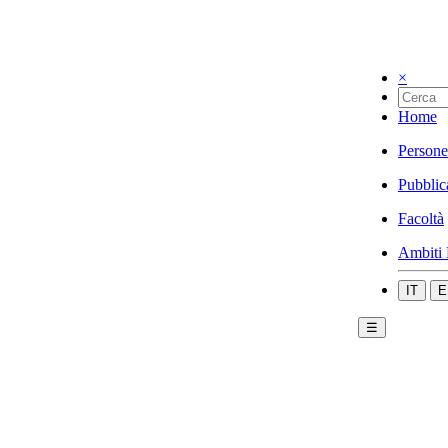
×
Home
Persone
Pubblic
Facoltà
Ambiti 
IT
E
☰