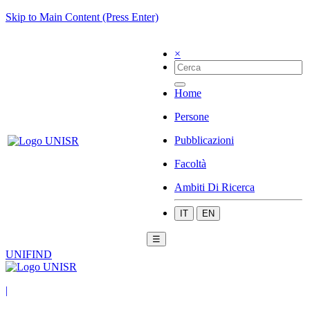
Skip to Main Content (Press Enter)
×
Home
Persone
Pubblicazioni
Facoltà
Ambiti Di Ricerca
IT
EN
☰
UNIFIND
|