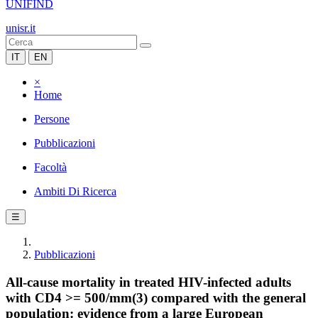
UNIFIND
unisr.it
IT
EN
×
Home
Persone
Pubblicazioni
Facoltà
Ambiti Di Ricerca
☰
Pubblicazioni
All-cause mortality in treated HIV-infected adults
with CD4 >= 500/mm(3) compared with the general
population: evidence from a large European