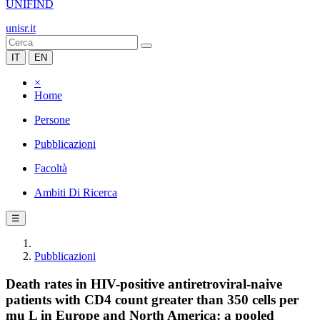
UNIFIND
unisr.it
IT
EN
×
Home
Persone
Pubblicazioni
Facoltà
Ambiti Di Ricerca
☰
Pubblicazioni
Death rates in HIV-positive antiretroviral-naive
patients with CD4 count greater than 350 cells per
mu L in Europe and North America: a pooled