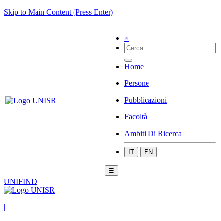
Skip to Main Content (Press Enter)
×
Home
Persone
Pubblicazioni
Facoltà
Ambiti Di Ricerca
IT
EN
☰
UNIFIND
|