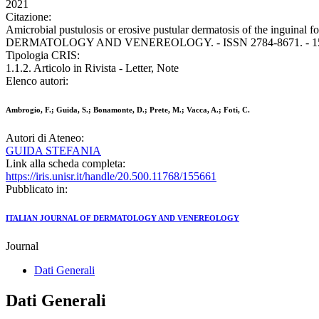
2021
Citazione:
Amicrobial pustulosis or erosive pustular dermatosis of the inguina
DERMATOLOGY AND VENEREOLOGY. - ISSN 2784-8671. - 156:6(2
Tipologia CRIS:
1.1.2. Articolo in Rivista - Letter, Note
Elenco autori:
Ambrogio, F.; Guida, S.; Bonamonte, D.; Prete, M.; Vacca, A.; Foti, C.
Autori di Ateneo:
GUIDA STEFANIA
Link alla scheda completa:
https://iris.unisr.it/handle/20.500.11768/155661
Pubblicato in:
ITALIAN JOURNAL OF DERMATOLOGY AND VENEREOLOGY
Journal
Dati Generali
Dati Generali