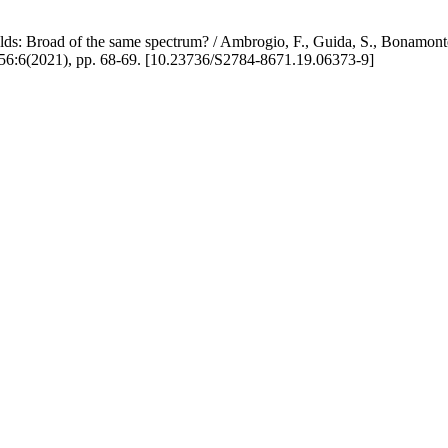
l folds: Broad of the same spectrum? / Ambrogio, F., Guida, S., Bonam
021), pp. 68-69. [10.23736/S2784-8671.19.06373-9]