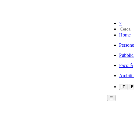
×
Home
Persone
Pubblic
Facoltà
Ambiti 
IT
E
☰