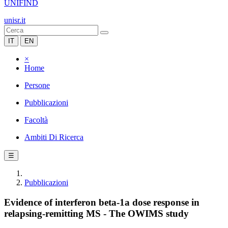
UNIFIND
unisr.it
IT
EN
×
Home
Persone
Pubblicazioni
Facoltà
Ambiti Di Ricerca
☰
Pubblicazioni
Evidence of interferon beta-1a dose response in
relapsing-remitting MS - The OWIMS study