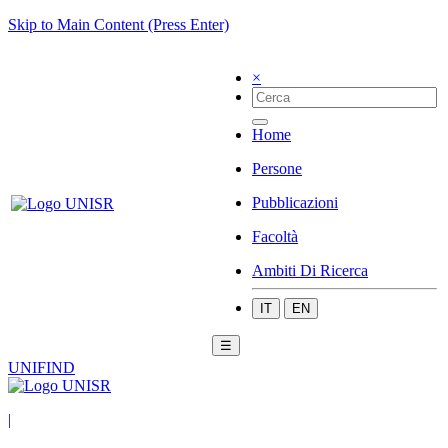
Skip to Main Content (Press Enter)
×
Home
Persone
Pubblicazioni
Facoltà
Ambiti Di Ricerca
IT
EN
☰
UNIFIND
|