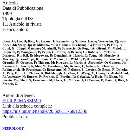
Articolo
Data di Pubblicazione:
1999
Tipologia CRIS:
1.1 Articolo in rivista
Elenco autori:
Ebers, G; Lee, D; Rice, G; Lesaux, J; Kennedy, K; Sanders, Eacm; Versteylen, Rj; van
Andel, Jd; Story, Jp; de Milliano, M; O'Connor, P; Cheung, G; Houston, P; Hall, J;
Comi, G; Filippi, Massimo; Martinelli, V; Santuccio, G; Poggi, A; Gironi, M; Moiola, L;
Duquette, P; Bourgouin, P; Pepin, G; Poirer, J; Bernier, G; Dubois, R; Metz, L;
Diamond, Rt; Bell, R; Mcgowan, D; Demchuk, A; Harris, E; Yeung, M; Murphy, A;
Murray, Tj; Vandorpe, R; Bhan, V; Maxner, C; Weldon, P; Armstrong, L; Bouchard, Jp;
Grondin, P; Gosselin, F; Thibaut, M; Kirouac, L; Morin, A; Abramsky, O; Gomori, Jm;
Karussis, D; Karni, A; Mor, M; Freedman, Ms; Avruch, L; Nelson, R; Christie, S;
Rabinovitch, H; Freedman, C; Benavente, M; Pelletier, J; Levrier, O; Bensa, P; Dalesky,
A; Paty, D; Li, D; Rhodes, B; Riddehough, A; Zhao, G; Wang, X; Chang, Y; Abdul Ahad,
A; Ammoury, N; Dupont, F; Francis, G; Furcha, R; Galazka, A; Hyde, R; Olson, M;
Pernin, Mo; Shah, S; Freedman, M; Ebers, G; Murray, J; O'Connor, P; Paty, D; Rice, G;
Francis, G.
Autori di Ateneo:
FILIPPI MASSIMO
Link alla scheda completa:
https://iris.unisr.it/handle/20.500.11768/12306
Pubblicato in:
NEUROLOGY