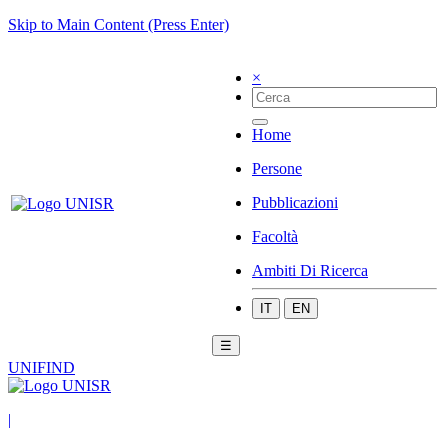
Skip to Main Content (Press Enter)
×
Home
Persone
Pubblicazioni
Facoltà
Ambiti Di Ricerca
IT
EN
☰
UNIFIND
|