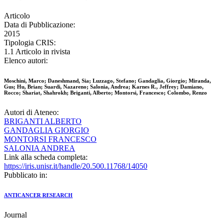
Articolo
Data di Pubblicazione:
2015
Tipologia CRIS:
1.1 Articolo in rivista
Elenco autori:
Moschini, Marco; Daneshmand, Sia; Luzzago, Stefano; Gandaglia, Giorgio; Miranda,
Gus; Hu, Brian; Suardi, Nazareno; Salonia, Andrea; Karnes R., Jeffrey; Damiano,
Rocco; Shariat, Shahrokh; Briganti, Alberto; Montorsi, Francesco; Colombo, Renzo
Autori di Ateneo:
BRIGANTI ALBERTO
GANDAGLIA GIORGIO
MONTORSI FRANCESCO
SALONIA ANDREA
Link alla scheda completa:
https://iris.unisr.it/handle/20.500.11768/14050
Pubblicato in:
ANTICANCER RESEARCH
Journal