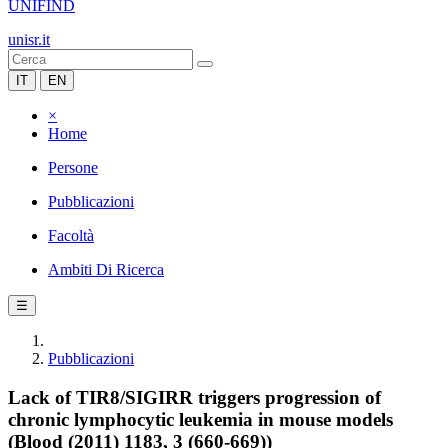
UNIFIND
unisr.it
IT
EN
×
Home
Persone
Pubblicazioni
Facoltà
Ambiti Di Ricerca
☰
Pubblicazioni
Lack of TIR8/SIGIRR triggers progression of
chronic lymphocytic leukemia in mouse models
(Blood (2011) 1183, 3 (660-669))