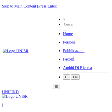
Skip to Main Content (Press Enter)
×
Home
Persone
Pubblicazioni
Facoltà
Ambiti Di Ricerca
IT
EN
☰
UNIFIND
|