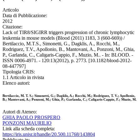
Articolo
Data di Pubblicazione:
2012
Citazione:
Lack of TIR8/SIGIRR triggers progression of chronic lymphocytic
leukemia in mouse models (Blood (2011) 1183, 3 (660-669)) /
Bertilaccio, M.T.S., Simonetti, G., Dagklis, A., Rocchi, M.,
Rodriguez, T.V., Apollonio, B., Mantovani, A., Ponzoni, M., Ghia,
P., Garlanda, C., Caligaris-Cappio, F., Muzio, M.. - In: BLOOD. -
ISSN 0006-4971. - 120:13(2012), p. 2773. [10.1182/blood-2012-
08-447797]
Tipologia CRIS:
1.1 Articolo in rivista
Elenco autori:
Bertilaccio, M. T. S.; Simonetti, G.; Dagklis, A.; Rocchi, M.; Rodriguez, T. V.; Apollonio,
B.; Mantovani, A.; Ponzoni, M.; Ghia, P.; Garlanda, C.; Caligaris-Cappio, F.; Muzio, M.
Autori di Ateneo:
GHIA PAOLO PROSPERO
PONZONI MAURILIO
Link alla scheda completa:
https://iris.unisr.it/handle/20.500.11768/143804
Pubblicato in: