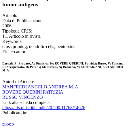
tumor antigens
Articolo
Data di Pubblicazione:
2006
Tipologia CRIS:
1.1 Articolo in rivista
Keywords:
cross priming; dendritic cells; pentraxins
Elenco autori:
Baruah, P; Propato, A; Dumitriu, Ie; ROVERE QUERINI, Patrizia; Russo, V; Fontana,
R; Accapezzato, D; Peri, G; Mantovani, A; Barnaba, V; Manfredi, ANGELO ANDREA
M. A.
Autori di Ateneo:
MANFREDI ANGELO ANDREA M. A.
ROVERE QUERINI PATRIZIA
RUSSO VINCENZO
Link alla scheda completa:
https://iris.unisr.it/handle/20.500.11768/14626
Pubblicato in:
BLOOD