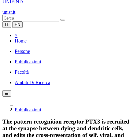
UNIFIND
unisr.it
IT
EN
×
Home
Persone
Pubblicazioni
Facoltà
Ambiti Di Ricerca
☰
Pubblicazioni
The pattern recognition receptor PTX3 is recruited
at the synapse between dying and dendritic cells,
and edits the cross-presentation of self, viral, and