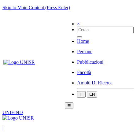
Skip to Main Content (Press Enter)
×
Home
Persone
Pubblicazioni
Facoltà
Ambiti Di Ricerca
IT
EN
☰
UNIFIND
|