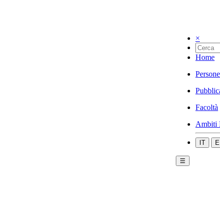
×
Home
Persone
Pubblic
Facoltà
Ambiti 
IT
E
☰