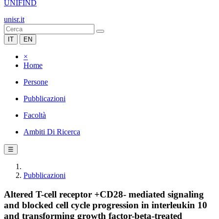
UNIFIND
unisr.it
IT
EN
×
Home
Persone
Pubblicazioni
Facoltà
Ambiti Di Ricerca
☰
Pubblicazioni
Altered T-cell receptor +CD28- mediated signaling
and blocked cell cycle progression in interleukin 10
and transforming growth factor-beta-treated