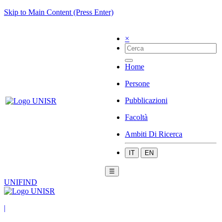
Skip to Main Content (Press Enter)
×
Home
Persone
Pubblicazioni
Facoltà
Ambiti Di Ricerca
IT
EN
☰
UNIFIND
|