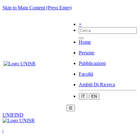
Skip to Main Content (Press Enter)
×
Home
Persone
Pubblicazioni
Facoltà
Ambiti Di Ricerca
IT
EN
☰
UNIFIND
|