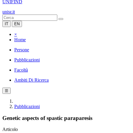
UNIFIND
unisr.it
IT
EN
×
Home
Persone
Pubblicazioni
Facoltà
Ambiti Di Ricerca
☰
Pubblicazioni
Genetic aspects of spastic paraparesis
Articolo