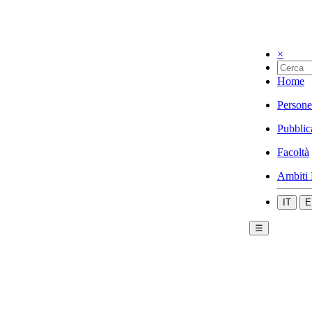
×
Home
Persone
Pubblic
Facoltà
Ambiti 
IT
E
☰