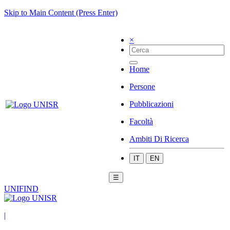
Skip to Main Content (Press Enter)
×
Home
Persone
Pubblicazioni
Facoltà
Ambiti Di Ricerca
IT
EN
☰
UNIFIND
|