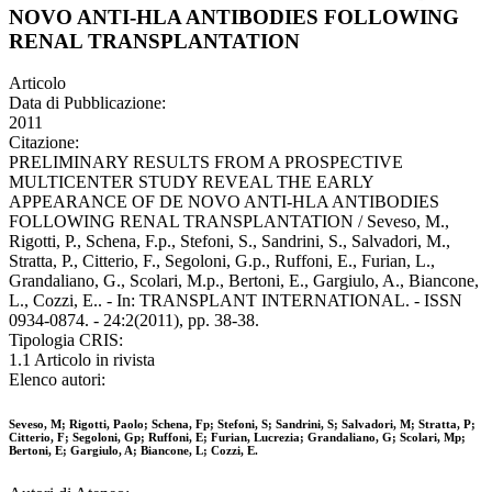
NOVO ANTI-HLA ANTIBODIES FOLLOWING
RENAL TRANSPLANTATION
Articolo
Data di Pubblicazione:
2011
Citazione:
PRELIMINARY RESULTS FROM A PROSPECTIVE
MULTICENTER STUDY REVEAL THE EARLY
APPEARANCE OF DE NOVO ANTI-HLA ANTIBODIES
FOLLOWING RENAL TRANSPLANTATION / Seveso, M.,
Rigotti, P., Schena, F.p., Stefoni, S., Sandrini, S., Salvadori, M.,
Stratta, P., Citterio, F., Segoloni, G.p., Ruffoni, E., Furian, L.,
Grandaliano, G., Scolari, M.p., Bertoni, E., Gargiulo, A., Biancone,
L., Cozzi, E.. - In: TRANSPLANT INTERNATIONAL. - ISSN
0934-0874. - 24:2(2011), pp. 38-38.
Tipologia CRIS:
1.1 Articolo in rivista
Elenco autori:
Seveso, M; Rigotti, Paolo; Schena, Fp; Stefoni, S; Sandrini, S; Salvadori, M; Stratta, P;
Citterio, F; Segoloni, Gp; Ruffoni, E; Furian, Lucrezia; Grandaliano, G; Scolari, Mp;
Bertoni, E; Gargiulo, A; Biancone, L; Cozzi, E.