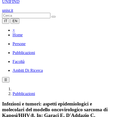
UNIFIND
unisr.it
IT
EN
×
Home
Persone
Pubblicazioni
Facoltà
Ambiti Di Ricerca
☰
Pubblicazioni
Infezioni e tumori: aspetti epidemiologici e
molecolari del modello oncovirologico sarcoma di
Kaposi/HHV-8. In: Garaci E, D'Addazio C,