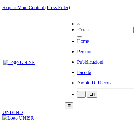
Skip to Main Content (Press Enter)
×
Home
Persone
Pubblicazioni
Facoltà
Ambiti Di Ricerca
IT
EN
☰
UNIFIND
|