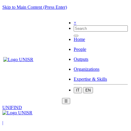
Skip to Main Content (Press Enter)
×
Home
People
Outputs
Organizations
Expertise & Skills
IT
EN
☰
UNIFIND
|