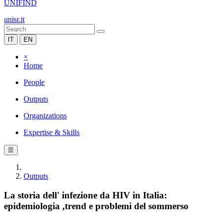
UNIFIND
unisr.it
IT
EN
×
Home
People
Outputs
Organizations
Expertise & Skills
☰
Outputs
La storia dell' infezione da HIV in Italia:
epidemiologia ,trend e problemi del sommerso