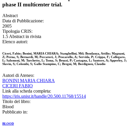
phase II multicenter trial.
Abstract
Data di Pubblicazione:
2005
Tipologia CRIS:
1.5 Abstract in rivista
Elenco autori:
Ciceri, Fabio; Bonini, MARIA CHIARA; Stanghellini, Mtl; Bondanza, Attilio; Magnani,
Z; Perna, S; Bernardi, M; Peccatori, J; Pescarollo, A; Servida, P; Crippa, F; Callegaro,
L; Salomoni, M; Turchetto, L; Toma, S; Bruzzi, P; Castagna, L; Santoro, A; Apperley, J;
Slavin, S; Colombi, S; Gallo Stampino, C; Bregni, M; Bordignon, Claudio
Autori di Ateneo:
BONINI MARIA CHIARA
CICERI FABIO
Link alla scheda completa:
https://iris.unisr.it/handle/20.500.11768/15514
Titolo del libro:
Blood
Pubblicato in:
BLOOD