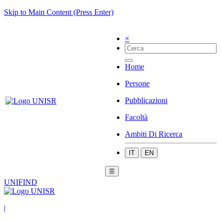
Skip to Main Content (Press Enter)
×
Home
Persone
Pubblicazioni
Facoltà
Ambiti Di Ricerca
IT
EN
☰
UNIFIND
|