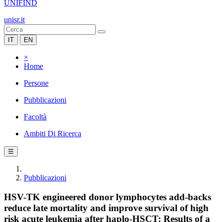
UNIFIND
unisr.it
IT
EN
×
Home
Persone
Pubblicazioni
Facoltà
Ambiti Di Ricerca
☰
Pubblicazioni
HSV-TK engineered donor lymphocytes add-backs
reduce late mortality and improve survival of high
risk acute leukemia after haplo-HSCT: Results of a