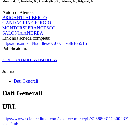
Montorsi, F.; Rosiello, G.; Gandaglia, G.; Salonia, A.; Briganti, A.
Autori di Ateneo:
BRIGANTI ALBERTO
GANDAGLIA GIORGIO
MONTORSI FRANCESCO
SALONIA ANDREA
Link alla scheda completa:
https://iris.unisr.it/handle/20.500.11768/165516
Pubblicato in:
EUROPEAN UROLOGY ONCOLOGY
Journal
Dati Generali
Dati Generali
URL
https://www.sciencedirect.com/science/article/pii/S258893112300237
via=ihub