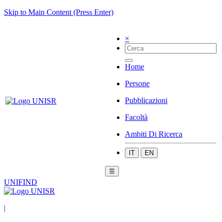
Skip to Main Content (Press Enter)
×
Home
Persone
Pubblicazioni
Facoltà
Ambiti Di Ricerca
IT
EN
☰
UNIFIND
|