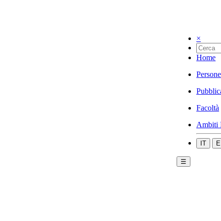
×
Home
Persone
Pubblic
Facoltà
Ambiti 
IT
E
☰