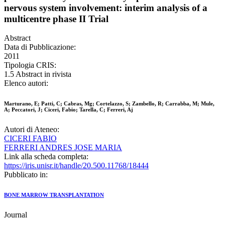
nervous system involvement: interim analysis of a
multicentre phase II Trial
Abstract
Data di Pubblicazione:
2011
Tipologia CRIS:
1.5 Abstract in rivista
Elenco autori:
Marturano, E; Patti, C; Cabras, Mg; Cortelazzo, S; Zambello, R; Carrabba, M; Mule,
A; Peccatori, J; Ciceri, Fabio; Tarella, C; Ferreri, Aj
Autori di Ateneo:
CICERI FABIO
FERRERI ANDRES JOSE MARIA
Link alla scheda completa:
https://iris.unisr.it/handle/20.500.11768/18444
Pubblicato in:
BONE MARROW TRANSPLANTATION
Journal