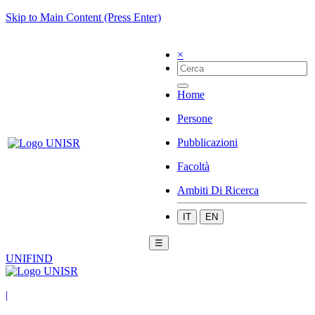
Skip to Main Content (Press Enter)
×
Home
Persone
Pubblicazioni
Facoltà
Ambiti Di Ricerca
IT
EN
☰
UNIFIND
|