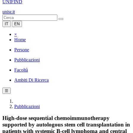
UNIFIND
unisr.it
IT
EN
×
Home
Persone
Pubblicazioni
Facoltà
Ambiti Di Ricerca
☰
Pubblicazioni
High-dose sequential chemoimmunotherapy
supported by autologous stem cell transplantation in
patients with systemic B-cell lymphoma and central