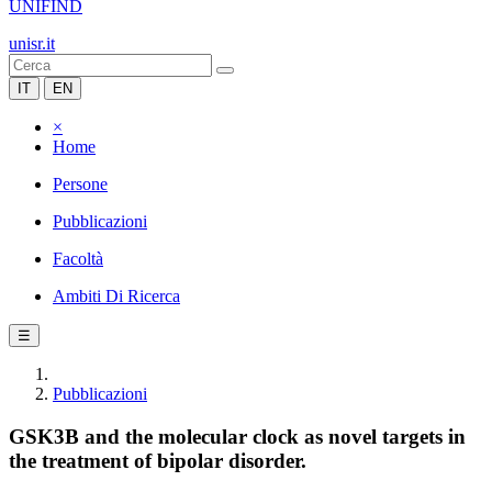
UNIFIND
unisr.it
IT
EN
×
Home
Persone
Pubblicazioni
Facoltà
Ambiti Di Ricerca
☰
Pubblicazioni
GSK3B and the molecular clock as novel targets in
the treatment of bipolar disorder.