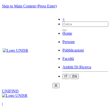
Skip to Main Content (Press Enter)
×
Home
Persone
Pubblicazioni
Facoltà
Ambiti Di Ricerca
IT
EN
☰
UNIFIND
|