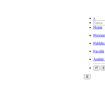
×
Home
Persone
Pubblic
Facoltà
Ambiti 
IT
E
☰