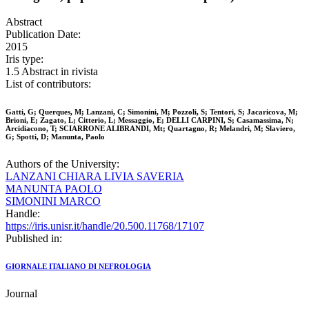
Abstract
Publication Date:
2015
Iris type:
1.5 Abstract in rivista
List of contributors:
Gatti, G; Querques, M; Lanzani, C; Simonini, M; Pozzoli, S; Tentori, S; Jacaricova, M;
Brioni, E; Zagato, L; Citterio, L; Messaggio, E; DELLI CARPINI, S; Casamassima, N;
Arcidiacono, T; SCIARRONE ALIBRANDI, Mt; Quartagno, R; Melandri, M; Slaviero,
G; Spotti, D; Manunta, Paolo
Authors of the University:
LANZANI CHIARA LIVIA SAVERIA
MANUNTA PAOLO
SIMONINI MARCO
Handle:
https://iris.unisr.it/handle/20.500.11768/17107
Published in:
GIORNALE ITALIANO DI NEFROLOGIA
Journal