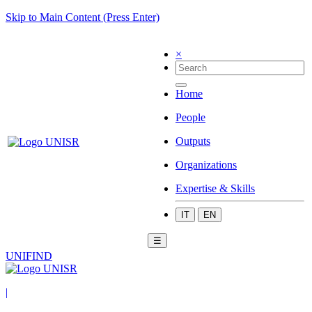
Skip to Main Content (Press Enter)
×
Home
People
Outputs
Organizations
Expertise & Skills
IT
EN
☰
UNIFIND
|