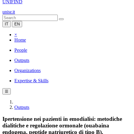
UNIFIND
unisr.it
IT
EN
×
Home
People
Outputs
Organizations
Expertise & Skills
☰
Outputs
Ipertensione nei pazienti in emodialisi: metodiche
dialitiche e regolazione ormonale (ouabaina
endogena, peptide natriuretico di tipo B).