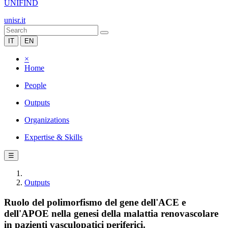
UNIFIND
unisr.it
IT
EN
×
Home
People
Outputs
Organizations
Expertise & Skills
☰
Outputs
Ruolo del polimorfismo del gene dell'ACE e
dell'APOE nella genesi della malattia renovascolare
in pazienti vasculopatici periferici.