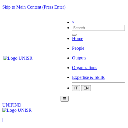
Skip to Main Content (Press Enter)
×
Home
People
Outputs
Organizations
Expertise & Skills
IT
EN
☰
UNIFIND
|