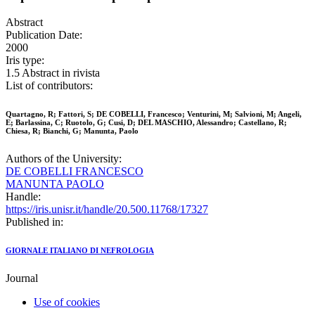
Abstract
Publication Date:
2000
Iris type:
1.5 Abstract in rivista
List of contributors:
Quartagno, R; Fattori, S; DE COBELLI, Francesco; Venturini, M; Salvioni, M; Angeli,
E; Barlassina, C; Ruotolo, G; Cusi, D; DEL MASCHIO, Alessandro; Castellano, R;
Chiesa, R; Bianchi, G; Manunta, Paolo
Authors of the University:
DE COBELLI FRANCESCO
MANUNTA PAOLO
Handle:
https://iris.unisr.it/handle/20.500.11768/17327
Published in:
GIORNALE ITALIANO DI NEFROLOGIA
Journal
Use of cookies