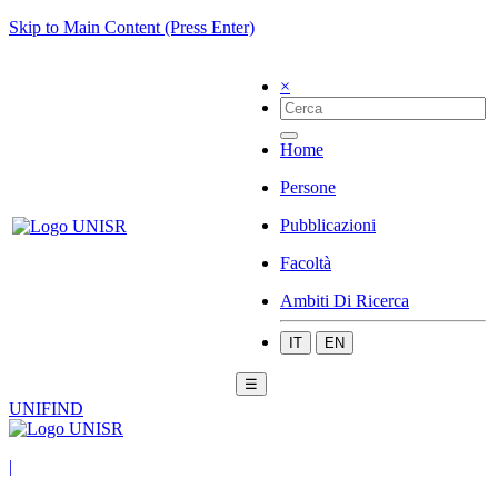
Skip to Main Content (Press Enter)
×
Home
Persone
Pubblicazioni
Facoltà
Ambiti Di Ricerca
IT
EN
☰
UNIFIND
|