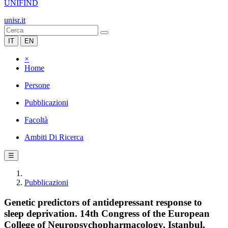
UNIFIND
unisr.it
IT
EN
×
Home
Persone
Pubblicazioni
Facoltà
Ambiti Di Ricerca
☰
Pubblicazioni
Genetic predictors of antidepressant response to
sleep deprivation. 14th Congress of the European
College of Neuropsychopharmacology, Istanbul,