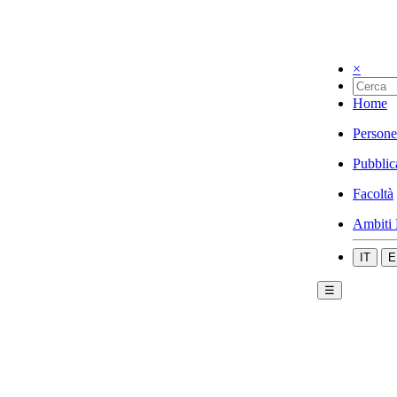
×
Home
Persone
Pubblic
Facoltà
Ambiti 
IT
E
☰