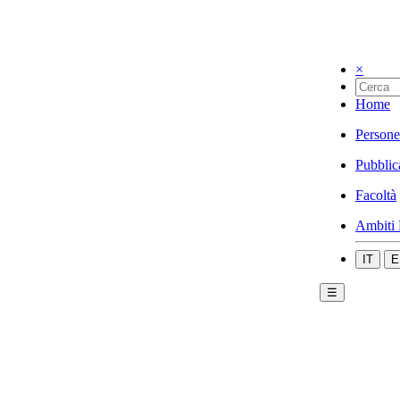
×
Home
Persone
Pubblic
Facoltà
Ambiti 
IT
E
☰