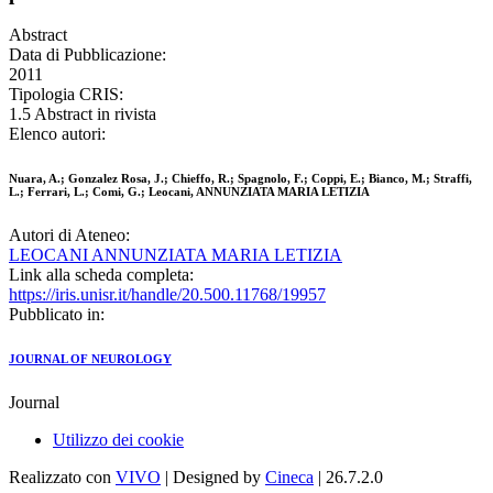
Abstract
Data di Pubblicazione:
2011
Tipologia CRIS:
1.5 Abstract in rivista
Elenco autori:
Nuara, A.; Gonzalez Rosa, J.; Chieffo, R.; Spagnolo, F.; Coppi, E.; Bianco, M.; Straffi,
L.; Ferrari, L.; Comi, G.; Leocani, ANNUNZIATA MARIA LETIZIA
Autori di Ateneo:
LEOCANI ANNUNZIATA MARIA LETIZIA
Link alla scheda completa:
https://iris.unisr.it/handle/20.500.11768/19957
Pubblicato in:
JOURNAL OF NEUROLOGY
Journal
Utilizzo dei cookie
Realizzato con
VIVO
| Designed by
Cineca
| 26.7.2.0