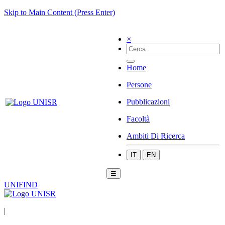
Skip to Main Content (Press Enter)
×
Home
Persone
Pubblicazioni
Facoltà
Ambiti Di Ricerca
IT
EN
☰
UNIFIND
|