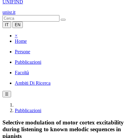
UNIFIND
unisr.it
IT
EN
×
Home
Persone
Pubblicazioni
Facoltà
Ambiti Di Ricerca
☰
Pubblicazioni
Selective modulation of motor cortex excitability
during listening to known melodic sequences in
pianists