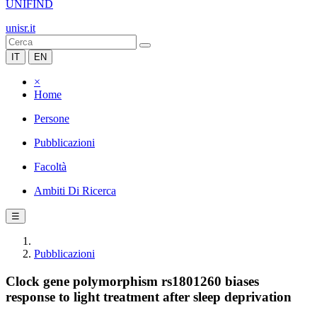
UNIFIND
unisr.it
IT
EN
×
Home
Persone
Pubblicazioni
Facoltà
Ambiti Di Ricerca
☰
Pubblicazioni
Clock gene polymorphism rs1801260 biases
response to light treatment after sleep deprivation