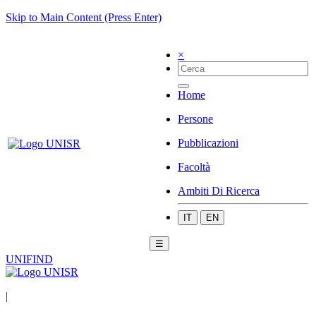
Skip to Main Content (Press Enter)
×
Home
Persone
Pubblicazioni
Facoltà
Ambiti Di Ricerca
IT
EN
☰
UNIFIND
|