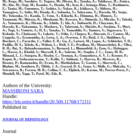
M.; Koga, M.; Saoshiro, T.; Yagura, M.; Hirata, K.; Tanaka, A.; Takikawa, H.; Zeniya,
M.; Abe, M.; Onji, M.; Kaneko, S.; Honda, M.; Arai, K.; Arinaga-Hino, T.; Hashimoto,
E.; Taniai, M.; Umemura, T.; Joshita, S.; Nakao, K.; Ichikawa, T.; Shibata, H.;
Yamagiwa, S.; Seike, M.; Honda, K.; Sakisaka, S.; Takeyama, Y.; Harada, M.; Senju,
M.; Yokosuka, O.; Kanda, T.; Ueno, Y.; Kikuchi, K.; Ebinuma, H.; Himoto, T.;
Yasunami, M.; Murata, K.; Mizokami, M.; Kawata, K.; Shimoda, S.; Miyake, Y.; Takaki,
A.; Yamamoto, K.; Hirano, K.; Ichida, T.; Ido, A.; Tsubouchi, H.; Chayama, K.;
Harada, K.; Nakanuma, Y.; Maehara, Y.; Taketomi, A.; Shirabe, K.; Soejima, Y.; Mori,
A.; Yagi, S.; Uemoto, S.; H, E.; Tanaka, T.; Yamashiki, N.; Tamura, S.; Sugawara, Y.;
Kokudo, N.; Chalasani, N.; Luketic, V.; Odin, J.; Chopra, K.; Abecasis, G.; Cantor, M.;
Coppola, G.; Economides, A.; Lotta, L. A.; Overton, J. D.; Reid, J. G.; Shuldiner, A.;
Beechert, C.; Forsythe, C.; Fuller, E. D.; Gu, Z.; Lattari, M.; Lopez, A.; Schleicher, T. D.;
Padilla, M. S.; Toledo, K.; Widom, L.; Wolf, S. E.; Pradhan, M.; Manoochehri, K.; Ulloa,
R. H.; Bai, X.; Balasubramanian, S.; Barnard, L.; Blumenfeld, A.; Eom, G.; Habegger,
L.; Hawes, A.; Khalid, S.; Maxwell, E. K.; Salerno, W.; Staples, J. C.; Jones, M. B.;
Mitnaul, L. J.; Sturgess, R.; Healey, C.; Yeoman, A.; Gunasekera, A. V. J.; Kooner, P.;
Kapur, K.; Sathyanarayana, V.; Kallis, Y.; Subhani, J.; Harvey, R.; Mccorry, R.;
Rooney, P.; Ramanaden, D.; Evans, R.; Mathialahan, T.; Gasem, J.; Shorrock, C.;
Bhalme, M.; Southern, P.; Tibble, J. A.; Gorard, D. A.; Jones, S.; Mells, G.; Mulcahy, V.;
Srivastava, B.; Foxton, M. R.; Collins, C. E.; Elphick, D.; Karmo, M.; Porras-Perez, F.;
Mendall, M.; Yapp, T.; Patel, M.; Ede, R.
Authors of the University:
MASSIRONI SARA
Handle:
https://iris.unisr.it/handle/20.500.11768/172111
Published in:
JOURNAL OF HEPATOLOGY
Journal