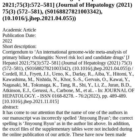
2021;75(3):572–581] (Journal of Hepatology (2021)
75(3) (572–581), (S0168827821003342),
(10.1016/j.jhep.2021.04.055))
Academic Article
Publication Date:
2022
Short description:
Corrigendum to ‘An international genome-wide meta-analysis of
primary biliary cholangitis: Novel risk loci and candidate drugs’ [J
Hepatol 2021;75(3):572–581] (Journal of Hepatology (2021) 75(3)
(572–581), (S0168827821003342), (10.1016/j.jhep.2021.04.055)) /
Cordell, H.J., Fryett, J.J., Ueno, K., Darlay, R., Aiba, Y., Hitomi, Y.,
Kawashima, M., Nishida, N., Khor, S.-S., Gervais, O., Kawai, Y.,
Nagasaki, M., Tokunaga, K., Tang, R., Shi, Y., Li, Z., Juran, B.D.,
Atkinson, E.J., Gerussi, A., Carbone, M., et al.. - In: JOURNAL OF
HEPATOLOGY. - ISSN 0168-8278. - 76:2(2022), pp. 489-489.
[10.1016/j.jhep.2021.11.015]
abstract:
It has come to our attention that the name of one of the authors in
our manuscript was incorrectly spelled ‘Jinyoung Byan’; the correct
spelling is ‘Jinyoung Byun’ as in the author list above. In addition,
the excel files of the supplementary tables were not included during
the online publication of our article. These have now been made