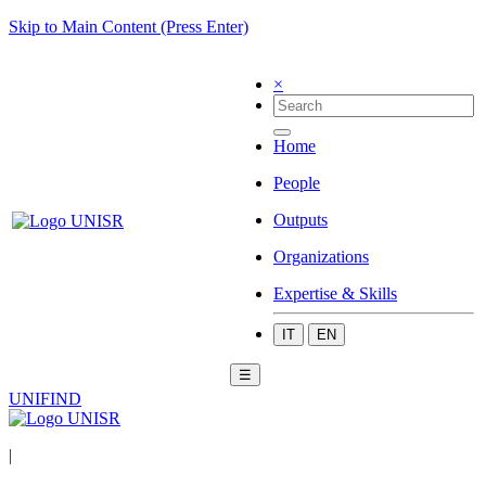
Skip to Main Content (Press Enter)
×
Home
People
Outputs
Organizations
Expertise & Skills
IT
EN
☰
UNIFIND
|