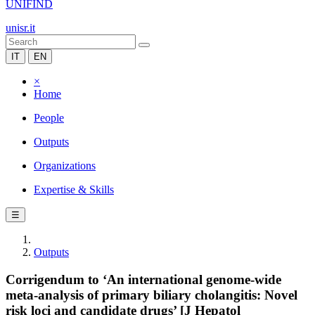
UNIFIND
unisr.it
IT
EN
×
Home
People
Outputs
Organizations
Expertise & Skills
☰
Outputs
Corrigendum to ‘An international genome-wide
meta-analysis of primary biliary cholangitis: Novel
risk loci and candidate drugs’ [J Hepatol