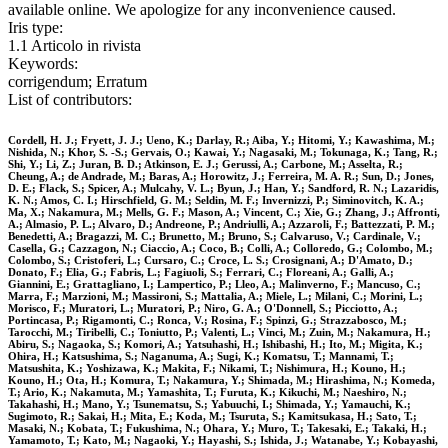
available online. We apologize for any inconvenience caused.
Iris type:
1.1 Articolo in rivista
Keywords:
corrigendum; Erratum
List of contributors:
Cordell, H. J.; Fryett, J. J.; Ueno, K.; Darlay, R.; Aiba, Y.; Hitomi, Y.; Kawashima, M.;
Nishida, N.; Khor, S. -S.; Gervais, O.; Kawai, Y.; Nagasaki, M.; Tokunaga, K.; Tang, R.;
Shi, Y.; Li, Z.; Juran, B. D.; Atkinson, E. J.; Gerussi, A.; Carbone, M.; Asselta, R.;
Cheung, A.; de Andrade, M.; Baras, A.; Horowitz, J.; Ferreira, M. A. R.; Sun, D.; Jones,
D. E.; Flack, S.; Spicer, A.; Mulcahy, V. L.; Byun, J.; Han, Y.; Sandford, R. N.; Lazaridis,
K. N.; Amos, C. I.; Hirschfield, G. M.; Seldin, M. F.; Invernizzi, P.; Siminovitch, K. A.;
Ma, X.; Nakamura, M.; Mells, G. F.; Mason, A.; Vincent, C.; Xie, G.; Zhang, J.; Affronti,
A.; Almasio, P. L.; Alvaro, D.; Andreone, P.; Andriulli, A.; Azzaroli, F.; Battezzati, P. M.;
Benedetti, A.; Bragazzi, M. C.; Brunetto, M.; Bruno, S.; Calvaruso, V.; Cardinale, V.;
Casella, G.; Cazzagon, N.; Ciaccio, A.; Coco, B.; Colli, A.; Colloredo, G.; Colombo, M.;
Colombo, S.; Cristoferi, L.; Cursaro, C.; Croce, L. S.; Crosignani, A.; D'Amato, D.;
Donato, F.; Elia, G.; Fabris, L.; Fagiuoli, S.; Ferrari, C.; Floreani, A.; Galli, A.;
Giannini, E.; Grattagliano, I.; Lampertico, P.; Lleo, A.; Malinverno, F.; Mancuso, C.;
Marra, F.; Marzioni, M.; Massironi, S.; Mattalia, A.; Miele, L.; Milani, C.; Morini, L.;
Morisco, F.; Muratori, L.; Muratori, P.; Niro, G. A.; O'Donnell, S.; Picciotto, A.;
Portincasa, P.; Rigamonti, C.; Ronca, V.; Rosina, F.; Spinzi, G.; Strazzabosco, M.;
Tarocchi, M.; Tiribelli, C.; Toniutto, P.; Valenti, L.; Vinci, M.; Zuin, M.; Nakamura, H.;
Abiru, S.; Nagaoka, S.; Komori, A.; Yatsuhashi, H.; Ishibashi, H.; Ito, M.; Migita, K.;
Ohira, H.; Katsushima, S.; Naganuma, A.; Sugi, K.; Komatsu, T.; Mannami, T.;
Matsushita, K.; Yoshizawa, K.; Makita, F.; Nikami, T.; Nishimura, H.; Kouno, H.;
Kouno, H.; Ota, H.; Komura, T.; Nakamura, Y.; Shimada, M.; Hirashima, N.; Komeda,
T.; Ario, K.; Nakamuta, M.; Yamashita, T.; Furuta, K.; Kikuchi, M.; Naeshiro, N.;
Takahashi, H.; Mano, Y.; Tsunematsu, S.; Yabuuchi, I.; Shimada, Y.; Yamauchi, K.;
Sugimoto, R.; Sakai, H.; Mita, E.; Koda, M.; Tsuruta, S.; Kamitsukasa, H.; Sato, T.;
Masaki, N.; Kobata, T.; Fukushima, N.; Ohara, Y.; Muro, T.; Takesaki, E.; Takaki, H.;
Yamamoto, T.; Kato, M.; Nagaoki, Y.; Hayashi, S.; Ishida, J.; Watanabe, Y.; Kobayashi,