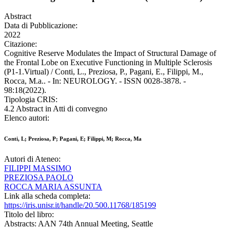
Abstract
Data di Pubblicazione:
2022
Citazione:
Cognitive Reserve Modulates the Impact of Structural Damage of
the Frontal Lobe on Executive Functioning in Multiple Sclerosis
(P1-1.Virtual) / Conti, L., Preziosa, P., Pagani, E., Filippi, M.,
Rocca, M.a.. - In: NEUROLOGY. - ISSN 0028-3878. -
98:18(2022).
Tipologia CRIS:
4.2 Abstract in Atti di convegno
Elenco autori:
Conti, L; Preziosa, P; Pagani, E; Filippi, M; Rocca, Ma
Autori di Ateneo:
FILIPPI MASSIMO
PREZIOSA PAOLO
ROCCA MARIA ASSUNTA
Link alla scheda completa:
https://iris.unisr.it/handle/20.500.11768/185199
Titolo del libro:
Abstracts: AAN 74th Annual Meeting, Seattle