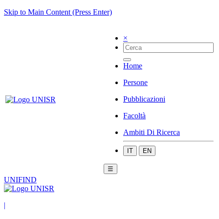
Skip to Main Content (Press Enter)
×
Home
Persone
Pubblicazioni
Facoltà
Ambiti Di Ricerca
IT
EN
☰
UNIFIND
|