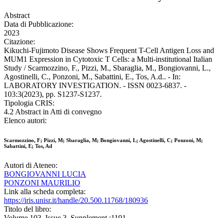
Abstract
Data di Pubblicazione:
2023
Citazione:
Kikuchi-Fujimoto Disease Shows Frequent T-Cell Antigen Loss and
MUM1 Expression in Cytotoxic T Cells: a Multi-institutional Italian
Study / Scarmozzino, F., Pizzi, M., Sbaraglia, M., Bongiovanni, L.,
Agostinelli, C., Ponzoni, M., Sabattini, E., Tos, A.d.. - In:
LABORATORY INVESTIGATION. - ISSN 0023-6837. -
103:3(2023), pp. S1237-S1237.
Tipologia CRIS:
4.2 Abstract in Atti di convegno
Elenco autori:
Scarmozzino, F; Pizzi, M; Sbaraglia, M; Bongiovanni, L; Agostinelli, C; Ponzoni, M;
Sabattini, E; Tos, Ad
Autori di Ateneo:
BONGIOVANNI LUCIA
PONZONI MAURILIO
Link alla scheda completa:
https://iris.unisr.it/handle/20.500.11768/180936
Titolo del libro:
Volume 103, Issue 3, Supplement :1191