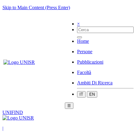
Skip to Main Content (Press Enter)
×
Home
Persone
Pubblicazioni
Facoltà
Ambiti Di Ricerca
IT
EN
☰
UNIFIND
|