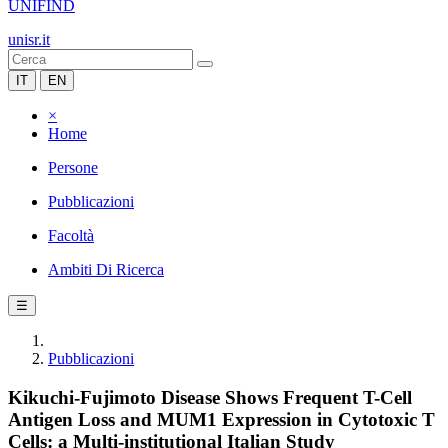
UNIFIND
unisr.it
IT
EN
×
Home
Persone
Pubblicazioni
Facoltà
Ambiti Di Ricerca
☰
Pubblicazioni
Kikuchi-Fujimoto Disease Shows Frequent T-Cell
Antigen Loss and MUM1 Expression in Cytotoxic T
Cells: a Multi-institutional Italian Study