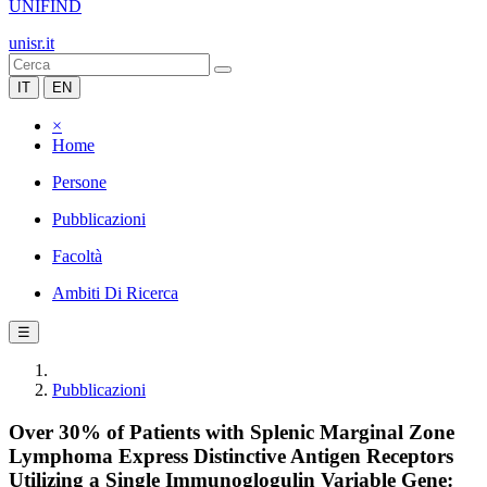
UNIFIND
unisr.it
IT
EN
×
Home
Persone
Pubblicazioni
Facoltà
Ambiti Di Ricerca
☰
Pubblicazioni
Over 30% of Patients with Splenic Marginal Zone
Lymphoma Express Distinctive Antigen Receptors
Utilizing a Single Immunoglogulin Variable Gene: