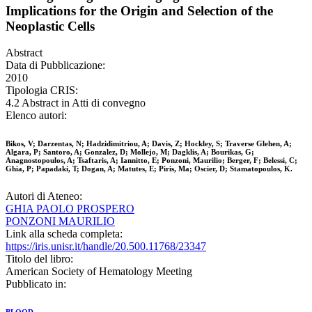
Implications for the Origin and Selection of the
Neoplastic Cells
Abstract
Data di Pubblicazione:
2010
Tipologia CRIS:
4.2 Abstract in Atti di convegno
Elenco autori:
Bikos, V; Darzentas, N; Hadzidimitriou, A; Davis, Z; Hockley, S; Traverse Glehen, A;
Algara, P; Santoro, A; Gonzalez, D; Mollejo, M; Dagklis, A; Bourikas, G;
Anagnostopoulos, A; Tsaftaris, A; Iannitto, E; Ponzoni, Maurilio; Berger, F; Belessi, C;
Ghia, P; Papadaki, T; Dogan, A; Matutes, E; Piris, Ma; Oscier, D; Stamatopoulos, K.
Autori di Ateneo:
GHIA PAOLO PROSPERO
PONZONI MAURILIO
Link alla scheda completa:
https://iris.unisr.it/handle/20.500.11768/23347
Titolo del libro:
American Society of Hematology Meeting
Pubblicato in: