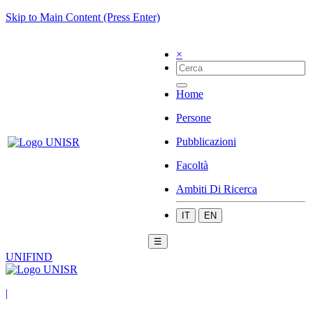
Skip to Main Content (Press Enter)
×
Home
Persone
Pubblicazioni
Facoltà
Ambiti Di Ricerca
IT
EN
☰
UNIFIND
|