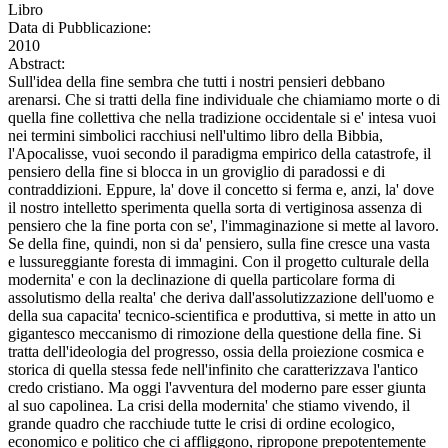
Libro
Data di Pubblicazione:
2010
Abstract:
Sull'idea della fine sembra che tutti i nostri pensieri debbano
arenarsi. Che si tratti della fine individuale che chiamiamo morte o di
quella fine collettiva che nella tradizione occidentale si e' intesa vuoi
nei termini simbolici racchiusi nell'ultimo libro della Bibbia,
l'Apocalisse, vuoi secondo il paradigma empirico della catastrofe, il
pensiero della fine si blocca in un groviglio di paradossi e di
contraddizioni. Eppure, la' dove il concetto si ferma e, anzi, la' dove
il nostro intelletto sperimenta quella sorta di vertiginosa assenza di
pensiero che la fine porta con se', l'immaginazione si mette al lavoro.
Se della fine, quindi, non si da' pensiero, sulla fine cresce una vasta
e lussureggiante foresta di immagini. Con il progetto culturale della
modernita' e con la declinazione di quella particolare forma di
assolutismo della realta' che deriva dall'assolutizzazione dell'uomo e
della sua capacita' tecnico-scientifica e produttiva, si mette in atto un
gigantesco meccanismo di rimozione della questione della fine. Si
tratta dell'ideologia del progresso, ossia della proiezione cosmica e
storica di quella stessa fede nell'infinito che caratterizzava l'antico
credo cristiano. Ma oggi l'avventura del moderno pare esser giunta
al suo capolinea. La crisi della modernita' che stiamo vivendo, il
grande quadro che racchiude tutte le crisi di ordine ecologico,
economico e politico che ci affliggono, ripropone prepotentemente