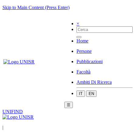
Skip to Main Content (Press Enter)
×
Home
Persone
Pubblicazioni
Facoltà
Ambiti Di Ricerca
IT
EN
☰
UNIFIND
|