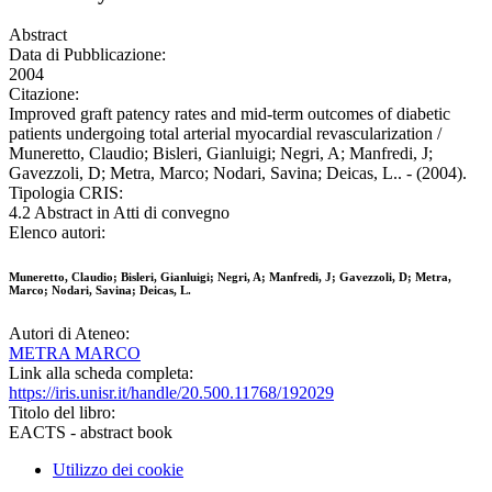
Abstract
Data di Pubblicazione:
2004
Citazione:
Improved graft patency rates and mid-term outcomes of diabetic
patients undergoing total arterial myocardial revascularization /
Muneretto, Claudio; Bisleri, Gianluigi; Negri, A; Manfredi, J;
Gavezzoli, D; Metra, Marco; Nodari, Savina; Deicas, L.. - (2004).
Tipologia CRIS:
4.2 Abstract in Atti di convegno
Elenco autori:
Muneretto, Claudio; Bisleri, Gianluigi; Negri, A; Manfredi, J; Gavezzoli, D; Metra,
Marco; Nodari, Savina; Deicas, L.
Autori di Ateneo:
METRA MARCO
Link alla scheda completa:
https://iris.unisr.it/handle/20.500.11768/192029
Titolo del libro:
EACTS - abstract book
Utilizzo dei cookie