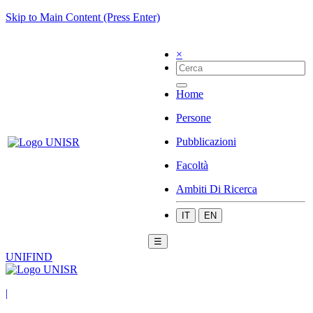
Skip to Main Content (Press Enter)
×
Home
Persone
Pubblicazioni
Facoltà
Ambiti Di Ricerca
IT
EN
☰
UNIFIND
|