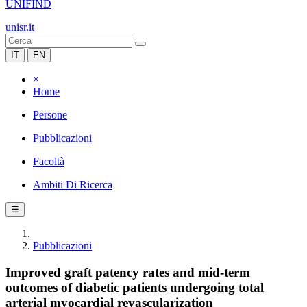
UNIFIND
unisr.it
IT
EN
×
Home
Persone
Pubblicazioni
Facoltà
Ambiti Di Ricerca
☰
Pubblicazioni
Improved graft patency rates and mid-term
outcomes of diabetic patients undergoing total
arterial myocardial revascularization