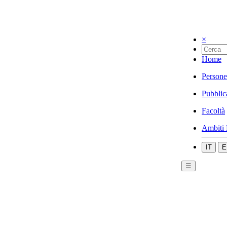
×
Home
Persone
Pubblic
Facoltà
Ambiti 
IT
E
☰