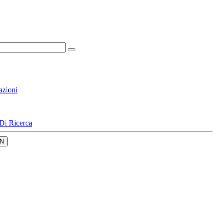
azioni
Di Ricerca
N