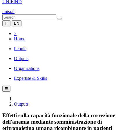
UNIFIND
unisr.it
IT
EN
×
Home
People
Outputs
Organizations
Expertise & Skills
☰
Outputs
Effetti sulla capacità funzionale della correzione
dell'anemia mediante somministrazione di
eritropoietina umana ricombinante in pazienti