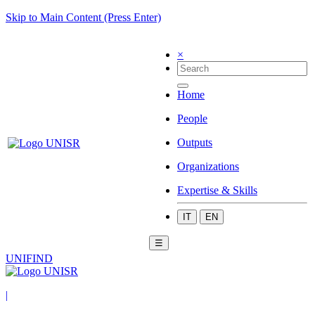
Skip to Main Content (Press Enter)
×
Home
People
Outputs
Organizations
Expertise & Skills
IT
EN
☰
UNIFIND
|