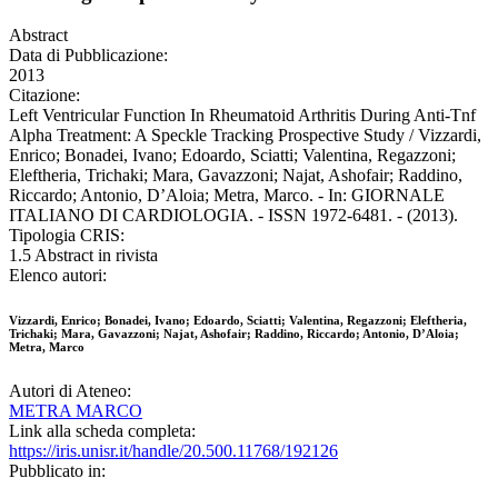
Abstract
Data di Pubblicazione:
2013
Citazione:
Left Ventricular Function In Rheumatoid Arthritis During Anti-Tnf
Alpha Treatment: A Speckle Tracking Prospective Study / Vizzardi,
Enrico; Bonadei, Ivano; Edoardo, Sciatti; Valentina, Regazzoni;
Eleftheria, Trichaki; Mara, Gavazzoni; Najat, Ashofair; Raddino,
Riccardo; Antonio, D’Aloia; Metra, Marco. - In: GIORNALE
ITALIANO DI CARDIOLOGIA. - ISSN 1972-6481. - (2013).
Tipologia CRIS:
1.5 Abstract in rivista
Elenco autori:
Vizzardi, Enrico; Bonadei, Ivano; Edoardo, Sciatti; Valentina, Regazzoni; Eleftheria,
Trichaki; Mara, Gavazzoni; Najat, Ashofair; Raddino, Riccardo; Antonio, D’Aloia;
Metra, Marco
Autori di Ateneo:
METRA MARCO
Link alla scheda completa:
https://iris.unisr.it/handle/20.500.11768/192126
Pubblicato in: