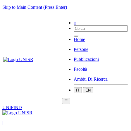
Skip to Main Content (Press Enter)
×
Home
Persone
Pubblicazioni
Facoltà
Ambiti Di Ricerca
IT
EN
☰
UNIFIND
|