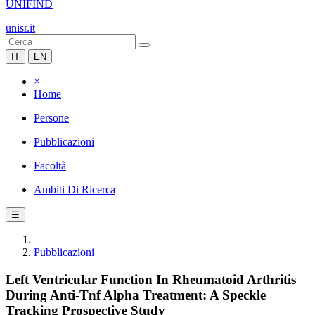
UNIFIND
unisr.it
IT
EN
×
Home
Persone
Pubblicazioni
Facoltà
Ambiti Di Ricerca
☰
Pubblicazioni
Left Ventricular Function In Rheumatoid Arthritis
During Anti-Tnf Alpha Treatment: A Speckle
Tracking Prospective Study