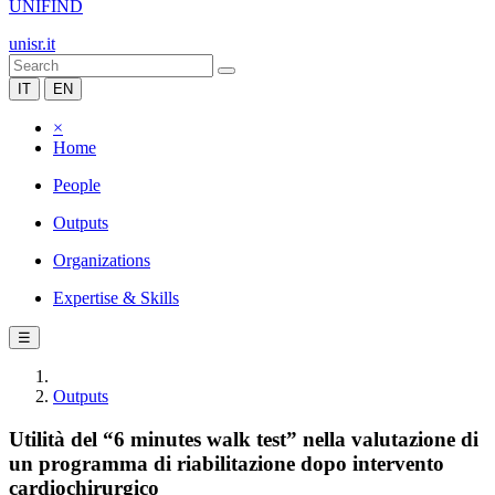
UNIFIND
unisr.it
IT
EN
×
Home
People
Outputs
Organizations
Expertise & Skills
☰
Outputs
Utilità del “6 minutes walk test” nella valutazione di
un programma di riabilitazione dopo intervento
cardiochirurgico