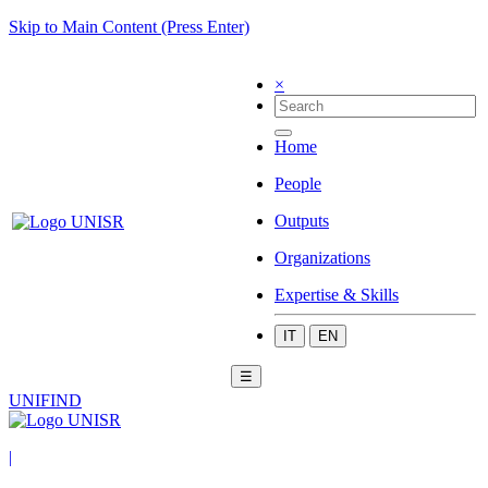
Skip to Main Content (Press Enter)
×
Home
People
Outputs
Organizations
Expertise & Skills
IT
EN
☰
UNIFIND
|