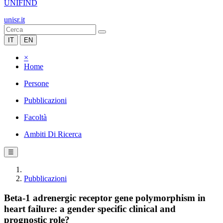
UNIFIND
unisr.it
IT
EN
×
Home
Persone
Pubblicazioni
Facoltà
Ambiti Di Ricerca
☰
Pubblicazioni
Beta-1 adrenergic receptor gene polymorphism in
heart failure: a gender specific clinical and
prognostic role?