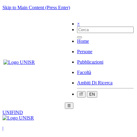
Skip to Main Content (Press Enter)
×
Home
Persone
Pubblicazioni
Facoltà
Ambiti Di Ricerca
IT
EN
☰
UNIFIND
|