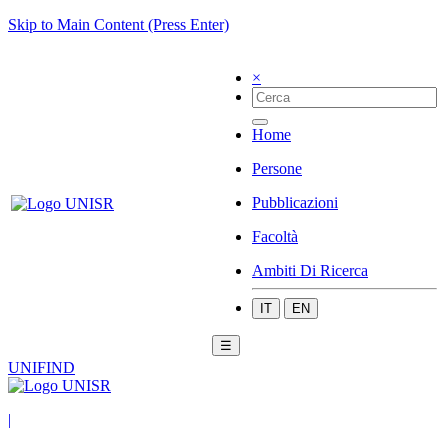
Skip to Main Content (Press Enter)
×
Home
Persone
Pubblicazioni
Facoltà
Ambiti Di Ricerca
IT
EN
☰
UNIFIND
|