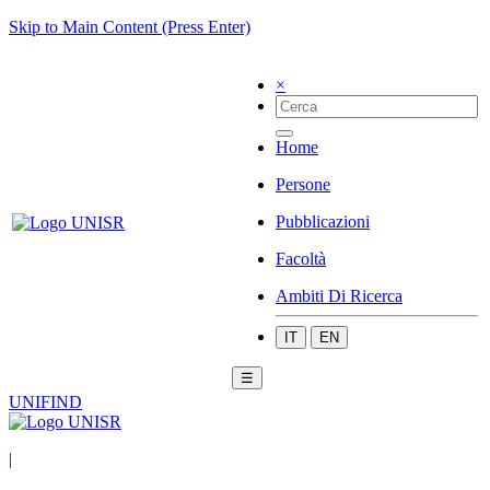
Skip to Main Content (Press Enter)
×
Home
Persone
Pubblicazioni
Facoltà
Ambiti Di Ricerca
IT
EN
☰
UNIFIND
|