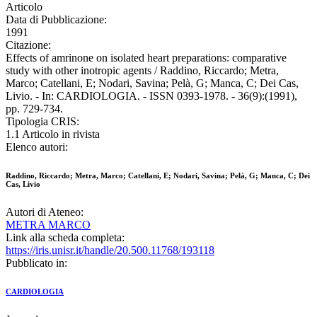
Articolo
Data di Pubblicazione:
1991
Citazione:
Effects of amrinone on isolated heart preparations: comparative
study with other inotropic agents / Raddino, Riccardo; Metra,
Marco; Catellani, E; Nodari, Savina; Pelà, G; Manca, C; Dei Cas,
Livio. - In: CARDIOLOGIA. - ISSN 0393-1978. - 36(9):(1991),
pp. 729-734.
Tipologia CRIS:
1.1 Articolo in rivista
Elenco autori:
Raddino, Riccardo; Metra, Marco; Catellani, E; Nodari, Savina; Pelà, G; Manca, C; Dei
Cas, Livio
Autori di Ateneo:
METRA MARCO
Link alla scheda completa:
https://iris.unisr.it/handle/20.500.11768/193118
Pubblicato in:
CARDIOLOGIA