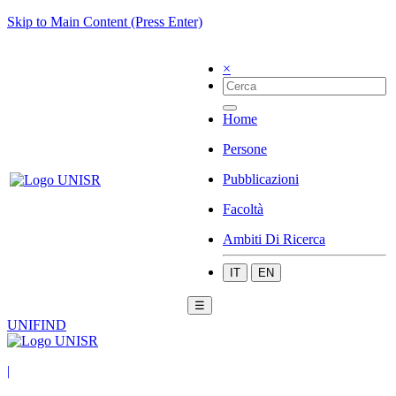
Skip to Main Content (Press Enter)
×
Home
Persone
Pubblicazioni
Facoltà
Ambiti Di Ricerca
IT
EN
☰
UNIFIND
|