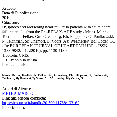
Articolo
Data di Pubblicazione:
2010
Citazione:
Dyspnoea and worsening heart failure in patients with acute heart
failure: results from the Pre-RELAX-AHF study / Metra, Marco;
Teerlink, Jr; Felker, Gm; Greenberg, Bh; Filippatos, G; Ponikowski,
P; Teichman, Sl; Unemori, E; Voors, Aa; Weatherley, Bd; Cotter, G..
- In: EUROPEAN JOURNAL OF HEART FAILURE. - ISSN
1388-9842. - 12:(2010), pp. 1130-1139.
Tipologia CRIS:
1.1 Articolo in rivista
Elenco autori:
Metra, Marco; Teerlink, Jr; Felker, Gm; Greenberg, Bh; Filippatos, G; Ponikowski, P;
Teichman, Sl; Unemori, E; Voors, Aa; Weatherley, Bd; Cotter, G.
Autori di Ateneo:
METRA MARCO
Link alla scheda completa:
https://iris.unisr.it/handle/20.500.11768/193162
Pubblicato in: