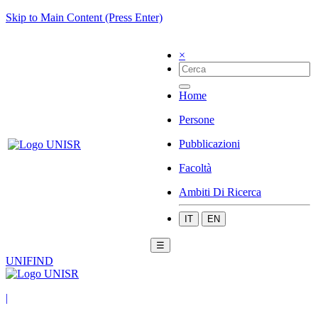
Skip to Main Content (Press Enter)
×
Home
Persone
Pubblicazioni
Facoltà
Ambiti Di Ricerca
IT
EN
☰
UNIFIND
|