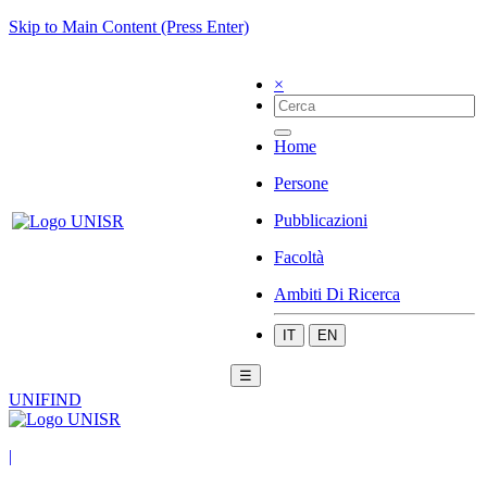
Skip to Main Content (Press Enter)
×
Home
Persone
Pubblicazioni
Facoltà
Ambiti Di Ricerca
IT
EN
☰
UNIFIND
|