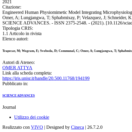
2021
Citazione:
Engineered Human Physiomimetic Model Integrating Microphysiologic
Omer, A; Lungjangwa, T; Sphabmixay, P; Velazquez, J; Schneider, K; W
SCIENCE ADVANCES. - ISSN 2375-2548. - (2021). [10.1126/scia
Tipologia CRIS:
1.1 Articolo in rivista
Elenco autori:
Trapecar, M; Wogram, E; Svoboda, D; Communal, C; Omer, A; Lungjangwa, T; Sphabmixay, P
Autori di Ateneo:
OMER ATTYA
Link alla scheda completa:
https://iris.unisr.it/handle/20.500.11768/194199
Pubblicato in:
SCIENCE ADVANCES
Journal
Utilizzo dei cookie
Realizzato con
VIVO
| Designed by
Cineca
| 26.7.2.0