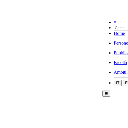
×
Home
Persone
Pubblic
Facoltà
Ambiti 
IT
E
☰