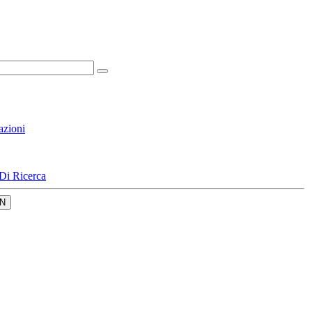
azioni
Di Ricerca
N