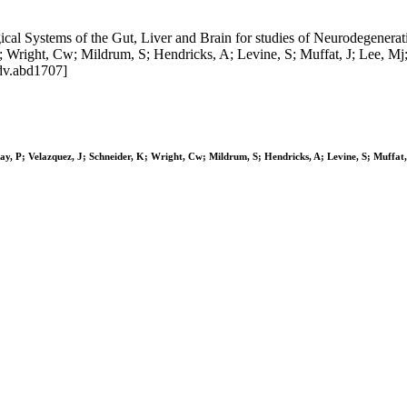
al Systems of the Gut, Liver and Brain for studies of Neurodegenera
right, Cw; Mildrum, S; Hendricks, A; Levine, S; Muffat, J; Lee, Mj; L
dv.abd1707]
; Velazquez, J; Schneider, K; Wright, Cw; Mildrum, S; Hendricks, A; Levine, S; Muffat, J